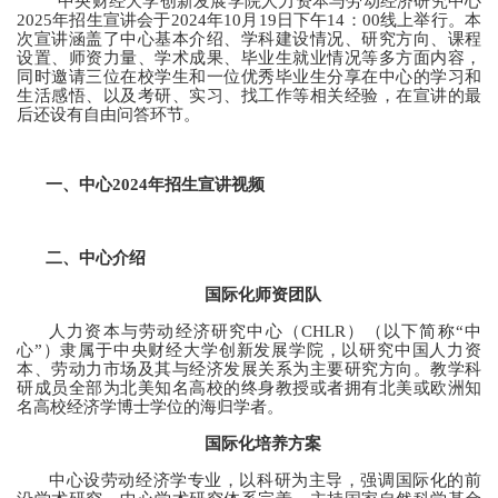
中央财经大学创新发展学院人力资本与劳动经济研究中心
2025
年招生宣讲会于
2024
年
10
月
19
日下午
14
：
00
线上举行。本
次宣讲涵盖了中心基本介绍、学科建设情况、研究方向、课程
设置、师资力量、学术成果、毕业生就业情况等多方面内容，
同时邀请三位在校学生和一位优秀毕业生分享在中心的学习和
生活感悟、以及考研、实习、找工作等相关经验，在宣讲的最
后还设有自由问答环节。
一、中心
2024
年招生宣讲视频
二、中心介绍
国际化师资团队
人力资本与劳动经济研究中心（
CHLR
）（以下简称
“
中
心
”
）隶属于中央财经大学创新发展学院，以研究中国人力资
本、劳动力市场及其与经济发展关系为主要研究方向。教学科
研成员全部为北美知名高校的终身教授或者拥有北美或欧洲知
名高校经济学博士学位的海归学者。
国际化培养方案
中心设劳动经济学专业，以科研为主导，强调国际化的前