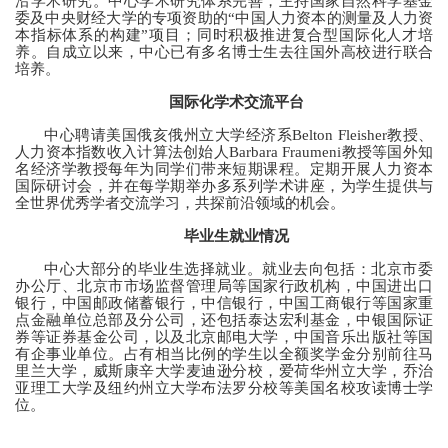
沿学术研究。中心学术研究体系完善，主持国家自然科学基金
委及中央财经大学的专项资助的
“
中国人力资本的测量及人力资
本指标体系的构建
”
项目；同时积极推进复合型国际化人才培
养。自成立以来，中心已有多名博士生去往国外高校进行联合
培养。
国际化学术交流平台
中心聘请美国俄亥俄州立大学经济系
Belton Fleisher
教授、
人力资本指数收入计算法创始人
Barbara Fraumeni
教授等国外知
名经济学教授每年为同学们带来短期课程。定期开展人力资本
国际研讨会，并在每学期举办多系列学术讲座，为学生提供与
全世界优秀学者交流学习，共探前沿领域的机会。
毕业生就业情况
中心大部分的毕业生选择就业。就业去向包括：北京市委
办公厅、北京市市场监督管理局等国家行政机构，中国进出口
银行，中国邮政储蓄银行，中信银行，中国工商银行等国家重
点金融单位总部及分公司，还包括泰达宏利基金，中银国际证
券等证券基金公司，以及北京邮电大学，中国音乐出版社等国
有企事业单位。占有相当比例的学生以全额奖学金分别前往马
里兰大学，威斯康辛大学麦迪逊分校，爱荷华州立大学，乔治
亚理工大学及纽约州立大学布法罗分校等美国名校攻读博士学
位。