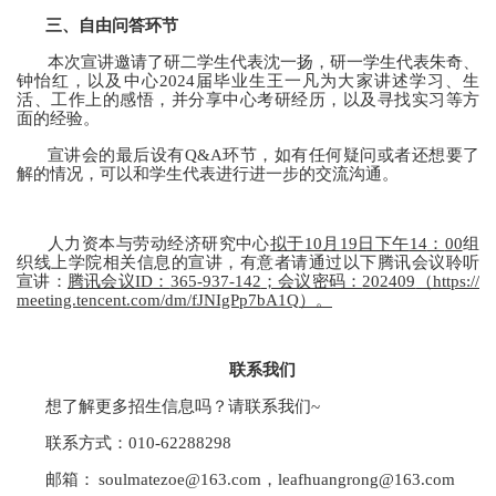
三、自由问答环节
本次宣讲邀请了研二学生代表沈一扬，研一学生代表朱奇、
钟怡红，以及中心
2024
届毕业生王一凡为大家讲述学习、生
活、工作上的感悟，并分享中心考研经历，以及寻找实习等方
面的经验。
宣讲会的最后设有
Q&A
环节，如有任何疑问或者还想要了
解的情况，可以和学生代表进行进一步的交流沟通。
人力资本与劳动经济研究中心
拟于
10
月
19
日下午
14
：
00
组
织线上学院相关信息的宣讲，有意者请通过以下腾讯会议聆听
宣讲：
腾讯会议
ID
：
365-937-142
；会议密码：
202409
（
https://
meeting.tencent.com/dm/fJNIgPp7bA1Q
）。
联系我们
想了解更多招生信息吗？请联系我们
~
联系方式：
010-62288298
邮箱：
soulmatezoe@163.com
，
leafhuangrong@163.com