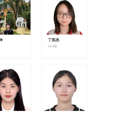
坤
丁奕杰
级
2024级