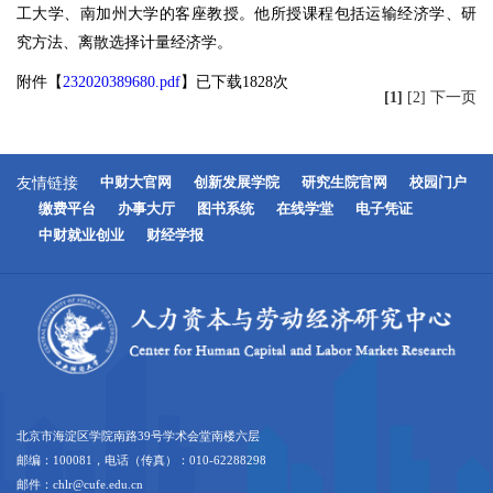
工大学、南加州大学的客座教授。他所授课程包括运输经济学、研
究方法、离散选择计量经济学。
附件【
232020389680.pdf
】已下载
1828
次
[1]
[2]
下一页
友情链接
中财大官网
创新发展学院
研究生院官网
校园门户
缴费平台
办事大厅
图书系统
在线学堂
电子凭证
中财就业创业
财经学报
北京市海淀区学院南路39号学术会堂南楼六层
邮编：100081，电话（传真）：010-62288298
邮件：chlr@cufe.edu.cn